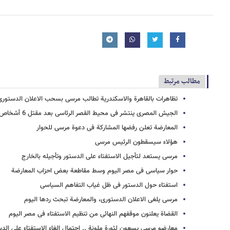
مطالب مرتبط
تظاهرات بالقاهرة والاسکندریة تطالب مرسی بسحب الاعلان الدستوری
الجیش المصری ینتشر فی محیط القصر الرئاسی بعد مقتل 6 أشخاص
المعارضة تعلن رفضها المشارکة فی دعوة مرسی للحوار
هؤلاء سیسقطون الرئیس مرسی
مرسی یستعد لتأجیل الاستفتاء على الدستور وتأجیله بالخارج
حوار سیاسی فی مصر الیوم وسط مقاطعة بعض احزاب المعارضة
استفتاء حول الدستور فی ظل غیاب التفاهم السیاسی
مرسی یلغی الاعلان الدستوری، والمعارضة تبحث ردها الیوم
القضاة یعلنون موقفهم النهائی من تنظیم الاستفتاء فی مصر الیوم
معارضو مرسی یسعون لثورة ملونة .. احتمال الغاء الاستفتاء على الد