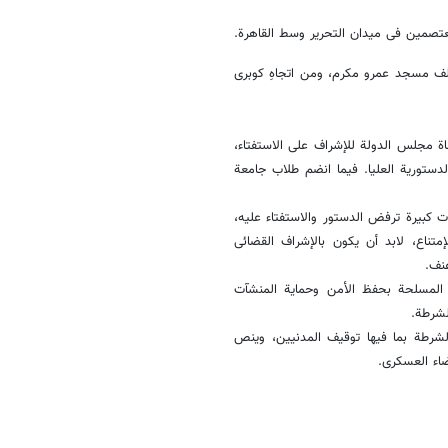
ف مسجد عمرو مکرم، ومن اتجاهِ کوبری
اة مجلس الدولة للإشراف على الاستفتاء،
ستوریة العلیا. فیما انضم طلاب جامعة
کبیرة ترفض الدستور والاستفتاء علیه،
تناع، لابد أن یکون بالإشراف القضائی
عنف.
لمسلحة بحفظ الأمن وحمایة المنشآت
لشرطة.
الشرطة بما فیها توقیف المدنیین، وینص
ضاء العسکری.