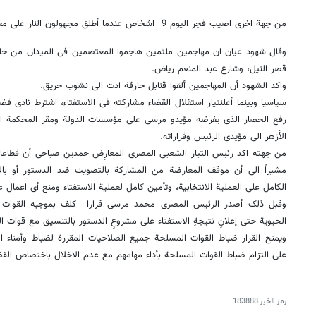
من جهة اخرى اصیب فجر الیوم 9 اشخاص عندما أطلق مجهولون النار على معتصمین فی میدان التحریر وسط القاهرة.
وقال شهود عیان ان مهاجمین ملثمین هاجموا المعتصمین فی المیدان من خل
قصر النیل، وشارع عبد المنعم ریاض.
واکد الشهود أن المهاجمین ألقوا قنابل حارقة ادت الى نشوب حریق.
سیاسیا وبینما أعلنتیار استقلال القضاء مشارکته فی الاستفتاء، اشترط نادی قض
رفع الحصار الذی یفرضه مؤیدو مرسی على مؤسسات الدولة ومقر المحکمة الد
الأزهر الى مؤیدی الرئیس وقراراته.
من جهته اکد رئیس التیار الشعبی المصری المعارِض حمدین صباحی أن قطاعات 
مشیراً الى أن موقف المعارضة من المشارکة بالتصویت ضد الدستور أو بالإم
الکامل على العملیة الانتخابیة، وتأمین کامل لعملیة الاستفتاء ومنع أی اعمال 
وقبل ذلک أصدر الرئیس المصری محمد مرسی قرارا کلف بموجبه القوات ا
الحیویة حتى إعلانِ نتیجةِ الاستفتاء على مشروعِ الدستور بالتنسیق مع قوات ا
ویمنح القرار ضباط القوات المسلحة جمیع الصلاحیات المقررة لضباط وأمناء 
على التزام ضباط القوات المسلحة بأداء مهامهم مع عدم الاخلال باختصاص الق
رمز الخبر
183888