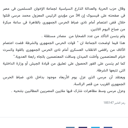
وقال حزب الحریة والعدالة الذارع السیاسیة لجماعة الإخوان المسلمین فی مصر
فی صفحته على فیسبوک إن 34 من مؤیدی الرئیس المعزول محمد مرسی قتلوا
خلال فض اعتصام أمام نادی ضباط الحرس الجمهوری بالقاهرة فی ساعة مبکرة
من صباح الیوم الاثنین.
ولم یتسن التأکد من عدد الضحایا من مصادر مستقلة .
هذا فیما اوضحت الجماعة ان " قوات الحرس الجمهوری والشرطة فضت اعتصام
الآلاف من رافضی الانقلاب العسکری أمام نادی الحرس الجمهوری بالقوة وکسرت
خیام المعتصمین وأخلت المیدان وساقت المعتصمین باتجاه رابعة العدویة."
کما لم یتسن على الفور الحصول على تعلیق من قیادة الجیش أو وزارة الداخلیة
التی تتبعها الشرطة.
ویعتقد أن مرسی الذی عزل یوم الأربعاء موجود بداخل نادی ضباط الحرس
الجمهوری القریب من قصر الرئاسة.
وعزل مرسی وسط مظاهرات شارک فیها ملایین المصریین المطالبین بتنحیه .
رمز الخبر
185147