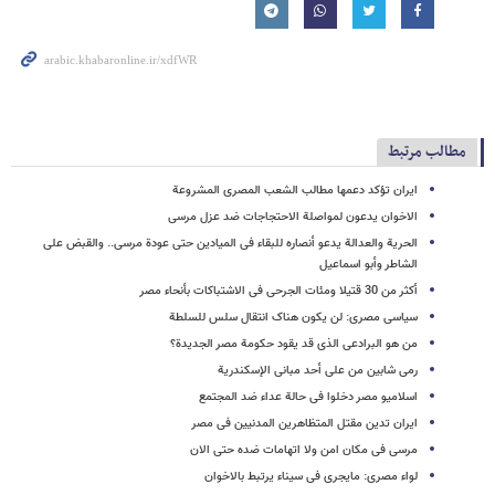
مطالب مرتبط
ایران تؤکد دعمها مطالب الشعب المصری المشروعة
الاخوان یدعون لمواصلة الاحتجاجات ضد عزل مرسی
الحریة والعدالة یدعو أنصاره للبقاء فی المیادین حتى عودة مرسی.. والقبض على
الشاطر وأبو اسماعیل
أکثر من 30 قتیلا ومئات الجرحى فی الاشتباکات بأنحاء مصر
سیاسی مصری: لن یکون هناک انتقال سلس للسلطة
من هو البرادعی الذی قد یقود حکومة مصر الجدیدة؟
رمی شابین من على أحد مبانی الإسکندریة
اسلامیو مصر دخلوا فی حالة عداء ضد المجتمع
ایران تدین مقتل المتظاهرین المدنیین فی مصر
مرسی فی مکان امن ولا اتهامات ضده حتى الان
لواء مصری: مایجری فی سیناء یرتبط بالاخوان