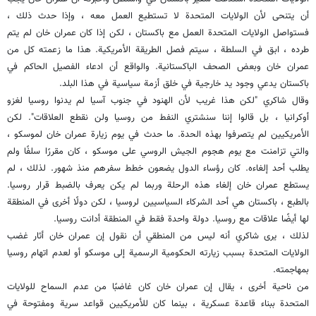
أن يتنحى لأن الولايات المتحدة لا تستطيع العمل معه ، وإذا حدث ذلك ،
فستواصل الولايات المتحدة العمل مع باكستان ، لكن إذا كان عمران خان لم يتم
طرده ، ابق في السلطة ، سيتم فصل الطريقة الأمريكية. هذا ما زعمته كل من
عمران خان وبعض الصحف الباكستانية. والواقع أن ادعاء الفصيل الحاكم في
باكستان يدعي وجود يد خارجية في خلق أزمة سياسية في هذا البلد.
وقال شاكري "لكن هذا غريب لأن الهنود في جنوب آسيا لم يدنوا روسيا لغزو
أوكرانيا ، بل قالوا إننا سنشتري النفط من روسيا ولن نقطع العلاقات". لكن
الأمريكيين لم يتصرفوا بهذه الحدة. ما حدث في يوم زيارة عمران خان لموسكو ،
والتي تزامنت مع يوم هجوم الجيش الروسي على موسكو ، كان مقررًا سلفًا ولم
يطلب أحد إلغاءه. كان رؤساء الدول يضعون خطط سفرهم منذ شهور. لذلك ، لم
يستطع عمران خان إلغاء هذه الرحلة وربما لم يكن يعرف بالضبط قرار روسيا.
بالطبع ، باكستان هي أحد الشركاء السياسيين لروسيا ، لكن دولًا أخرى في المنطقة
لها أيضًا علاقات مع روسيا. دولة واحدة فقط في المنطقة أدانت روسيا.
لذلك ، يرى شاكري أنه ليس من المنطقي أن نقول إن عمران خان أثار غضب
الولايات المتحدة بسبب زيارته الحكومية الرسمية إلى موسكو أو لعدم اتهام روسيا
بمهاجمته.
من ناحية أخرى ، يقال إن عمران خان كان غاضبًا من عدم السماح للولايات
المتحدة ببناء قاعدة عسكرية ، بينما كان للأمريكيين قواعد سرية ومفتوحة في