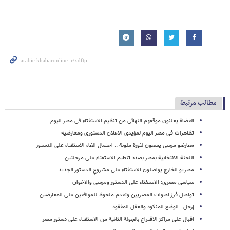
مطالب مرتبط
القضاة یعلنون موقفهم النهائی من تنظیم الاستفتاء فی مصر الیوم
تظاهرات فی مصر الیوم لمؤیدی الاعلان الدستوری ومعارضیه
معارضو مرسی یسعون لثورة ملونة .. احتمال الغاء الاستفتاء على الدستور
اللجنة الانتخابیة بمصر بصدد تنظیم الاستفتاء على مرحلتین
مصریو الخارج یواصلون الاستفتاء على مشروعِ الدستور الجدید
سیاسی مصری: الاستفتاء على الدستور ومرسی والاخوان
تواصل فرز اصوات المصریین وتقدم ملحوظ للموافقین على المعارضین
إرحل.. الوضع المنکود والعقل المفقود
اقبال على مراکز الاقتراع بالجولة الثانیة من الاستفتاء على دستور مصر