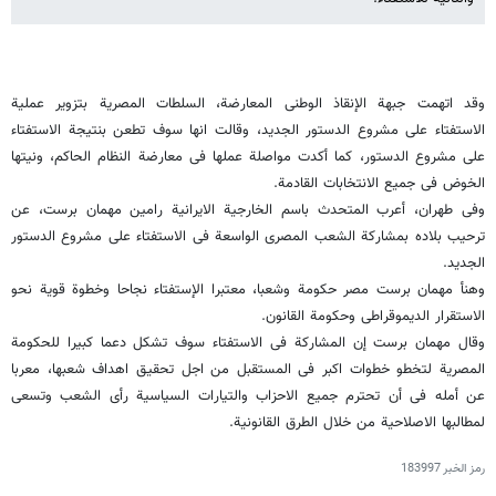
وقد اتهمت جبهة الإنقاذ الوطنی المعارضة، السلطات المصریة بتزویر عملیة
الاستفتاء على مشروع الدستور الجدید، وقالت انها سوف تطعن بنتیجة الاستفتاء
على مشروع الدستور، کما أکدت مواصلة عملها فی معارضة النظام الحاکم، ونیتها
الخوض فی جمیع الانتخابات القادمة.
وفی طهران، أعرب المتحدث باسم الخارجیة الایرانیة رامین مهمان برست، عن
ترحیب بلاده بمشارکة الشعب المصری الواسعة فی الاستفتاء على مشروع الدستور
الجدید.
وهنأ مهمان برست مصر حکومة وشعبا، معتبرا الإستفتاء نجاحا وخطوة قویة نحو
الاستقرار الدیموقراطی وحکومة القانون.
وقال مهمان برست إن المشارکة فی الاستفتاء سوف تشکل دعما کبیرا للحکومة
المصریة لتخطو خطوات اکبر فی المستقبل من اجل تحقیق اهداف شعبها، معربا
عن أمله فی أن تحترم جمیع الاحزاب والتیارات السیاسیة رأی الشعب وتسعى
لمطالبها الاصلاحیة من خلال الطرق القانونیة.
رمز الخبر
183997