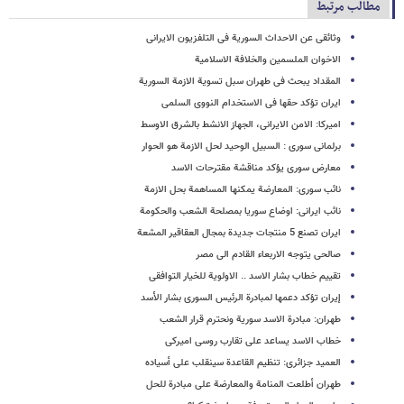
مطالب مرتبط
وثائقی عن الاحداث السوریة فی التلفزیون الایرانی
الاخوان الملسمین والخلافة الاسلامیة
المقداد یبحث فی طهران سبل تسویة الازمة السوریة
ایران تؤکد حقها فی الاستخدام النووی السلمی
امیرکا: الامن الایرانی، الجهاز الانشط بالشرق الاوسط
برلمانی سوری : السبیل الوحید لحل الازمة هو الحوار
معارض سوری یؤکد مناقشة مقترحات الاسد
نائب سوری: المعارضة یمکنها المساهمة بحل الازمة
نائب ایرانی: اوضاع سوریا بمصلحة الشعب والحکومة
ایران تصنع 5 منتجات جدیدة بمجال العقاقیر المشعة
صالحی یتوجه الاربعاء القادم الى مصر
تقییم خطاب بشار الاسد .. الاولویة للخیار التوافقی
إیران تؤکد دعمها لمبادرة الرئیس السوری بشار الأسد
طهران: مبادرة الاسد سوریة ونحترم قرار الشعب
خطاب الاسد یساعد على تقارب روسی امیرکی
العمید جزائری: تنظیم القاعدة سینقلب على أسیاده
طهران أطلعت المنامة والمعارضة على مبادرة للحل