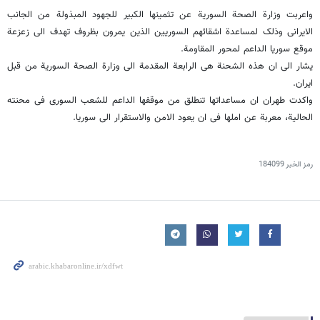
واعربت وزارة الصحة السوریة عن تثمینها الکبیر للجهود المبذولة من الجانب
الایرانی وذلک لمساعدة اشقائهم السوریین الذین یمرون بظروف تهدف الى زعزعة
موقع سوریا الداعم لمحور المقاومة.
یشار الى ان هذه الشحنة هی الرابعة المقدمة الى وزارة الصحة السوریة من قبل
ایران.
واکدت طهران ان مساعداتها تنطلق من موقفها الداعم للشعب السوری فی محنته
الحالیة، معربة عن املها فی ان یعود الامن والاستقرار الى سوریا.
رمز الخبر
184099