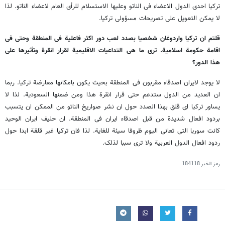
ترکیا احدى الدول الاعضاء فی الناتو وعلیها الاستسلام للرأی العام لاعضاء الناتو. لذا
لا یمکن التعویل على تصریحات مسؤولی ترکیا.
قلتم ان ترکیا واردوغان شخصیا بصدد لعب دور اکثر فاعلیة فی المنطقة وحتى فی
اقامة حکومة اسلامیة. ترى ما هی التداعیات الاقلیمیة لقرار انقرة وتأثیرها على
هذا الدور؟
لا یوجد لایران اصدقاء مقربون فی المنطقة بحیث یکون بامکانها معارضة ترکیا. ربما
ان العدید من الدول ستدعم حتى قرار انقرة هذا ومن ضمنها السعودیة. لذا لا
یساور ترکیا ای قلق بهذا الصدد حول ان نشر صواریخ الناتو من الممکن ان یتسبب
بردود افعال شدیدة من قبل اصدقاء ایران فی المنطقة. ان حلیف ایران الوحید
کانت سوریا التی تعانی الیوم ظروفا سیئة للغایة. لذا فان ترکیا غیر قلقة ابدا حول
ردود افعال الدول العربیة ولا ترى سببا لذلک.
رمز الخبر
184118