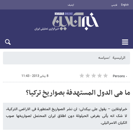
English
فارسی
أرشيف
الجمعة 7 أغسطس 2026
الرئيسية
سیاسه
8 يناير 2013 - 11:43
٠ Persons
ما هی الدول المستهدفة بصواریخ ترکیا؟
خبراونلاین – یقول علی بیکدلی: ان نشر الصواریخ المتطورة فی الاراضی الترکیة،
لا شک انه یأتی بغرض الحیلولة دون اطلاق ایران المحتمل لصواریخها صوب
الکیان الاسرائیلی.