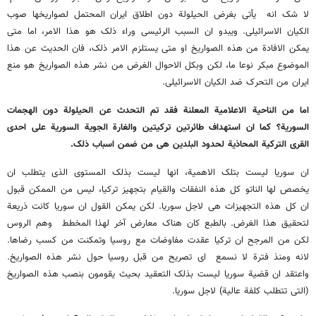
لا شک انه یأتی بغرض الحیلولة دون اطلاق ایران المحتمل لصواریخها صوب
الکیان الاسرائیلی. ویبدو ان السبب الرئیسی وراء ذلک هو هذا الامر، اما متى
یمکن الافادة من هذه الصواریخ او متى یستلزم الامر ذلک، فان الحدیث عن هذا
الموضوع مبکر نوعا ما، لکن وبکل الاحوال الغرض من نشر هذه الصواریخ هو منع
ایران من التحرک ضد الکیان الاسرائیلی.
اما من الناحیة الاعلامیة المعلنة فقد تم التحدث عن الحیلولة دون الهجمات
السوریة؟ کما ان استهداف طائرتین ترکیتین والغارة الجویة السوریة على احدى
القرى الترکیة المحاذیة لحدود البلدین هی من ضمن اسباب ذلک.
ان سوریا لیست بتلک الاهمیة، انها لیست بذلک المستوى الذی یتطلب ان
یخصص لها الناتو کل هذه النفقات والقیام بتجهیز ترکیا، لیس من الممکن قبول
ان کل هذه التجهیزات هی لاجل سوریا. لکن یمکن القول ان سوریا کانت ذریعة
لتحقیق هذا الغرض. بالطبع کان هناک معارض آخر لهذا المخطط وهم الروس
لکن من المرجح ان ترکیا عقدت مفاوضات مع روسیا وتمکنت من کسب رضاها.
لانه ومنذ فترة لا نسمع ای تصریح من قبل روسیا حول نشر هذه الصواریخ.
واعتقد ان قضیة سوریا لیست بذلک التعقید بحیث یقومون بنصب هذه الصواریخ
(التی تتطلب کلفة عالیة) لاجل سوریا.