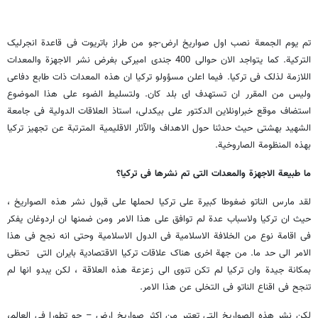
تم یوم الجمعة نصب اول صواریخ ارض-جو من طراز باتریوت فی قاعدة انجرلیک
الترکیة. کما یتواجد الان حوالی 400 جندی امیرکی بغرض نشر الاجهزة والمعدات
اللازمة لذلک فی ترکیا. فیما اعلن مسؤولو ترکیا ان هذه المعدات ذات طابع دفاعی
ولیس من المقرر ان تستهدف ای بلد کان. ولتسلیط الضوء على هذا الموضوع
استضاف موقع خبراونلاین الدکتور علی بیکدلی، استاذ العلاقات الدولیة فی جامعة
الشهید بهشتی حیث حدثنا حول الاهداف والآثار الاقلیمیة المترتبة عن تجهیز ترکیا
بهذه المنظومة الصاروخیة.
ما طبیعة الاجهزة والمعدات التی تم نشرها فی ترکیا؟
لقد مارس الناتو ضغوطا کبیرة على ترکیا لحملها على قبول نشر هذه الصواریخ ،
حیث ان ترکیا ولاسباب عدة لم توافق على هذا الامر ومن ضمنها ان اردوغان یفکر
فی اقامة نوع من الخلافة الاسلامیة فی الدول الاسلامیة وحتى انه نجح فی هذا
الامر الى حد ما. من جهة اخرى هناک علاقات ترکیا الاقتصادیة بایران التی تحظى
بمکانة جیدة وان ترکیا لم تکن تنوی الى زعزعة هذه العلاقة ، لکن یبدو انها لم
تنجح فی اقناع الناتو فی التخلی عن هذا الامر.
لکن نشر هذه الصواریخ التی تعتبر من اکثر صواریخ ارض – جو تطورا فی العالم،