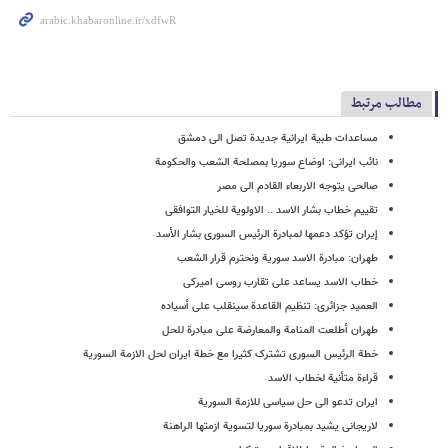
مطالب مرتبط
مساعدات طبیة ایرانیة جدیدة تصل الى دمشق
نائب ایرانی: اوضاع سوریا بمصلحة الشعب والحکومة
صالحی یتوجه الاربعاء القادم الى مصر
تقییم خطاب بشار الاسد .. الاولویة للخیار التوافقی
إیران تؤکد دعمها لمبادرة الرئیس السوری بشار الأسد
طهران: مبادرة الاسد سوریة ونحترم قرار الشعب
خطاب الاسد یساعد على تقارب روسی امیرکی
العمید جزائری: تنظیم القاعدة سینقلب على أسیاده
طهران أطلعت المنامة والمعارضة على مبادرة للحل
خطة الرئیس السوری تشترک کثیرا مع خطة ایران لحل الازمة السوریة
قراءة متأنیة لخطاب الاسد
ایران تدعو الی حل سیاسی للازمة السوریة
لاریجانی یشید بمبادرة سوریا لتسویة ازمتها الراهنة