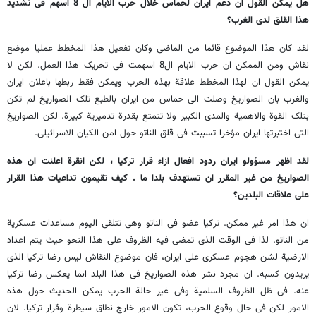
هل یمکن القول ان دعم ایران لحماس خلال حرب الایام ال 8 اسهم فی تشدید
هذا القلق لدى الغرب؟
لقد کان هذا الموضوع قائما من الماضی وکان تفعیل هذا المخطط عملیا موضع
نقاش ومن الممکن ان حرب الایام ال8 اسهمت فی تحریک هذا العمل. لکن لا
یمکن القول ان لهذا المخطط علاقة بهذه الحرب ویمکن فقط ربطها باعلان ایران
والغرب بان الصواریخ وصلت الى حماس من ایران بالطبع تلک الصواریخ لم تکن
بتلک القوة والاهمیة والمدى الکبیر ولا تتمتع بقدرة تدمیریة کبیرة. لکن الصواریخ
التی اختبرتها ایران مؤخرا تسببت فی قلق الناتو حول امن الکیان الاسرائیلی.
لقد اظهر مسؤولو ایران ردود افعال ازاء قرار ترکیا ، لکن انقرة اعلنت ان هذه
الصواریخ من غیر المقرر ان تستهدف بلدا ما . کیف تقیمون تداعیات هذا القرار
على علاقات البلدین؟
ان هذا امر غیر ممکن. ترکیا عضو فی الناتو وهی تتلقى الیوم مساعدات عسکریة
من الناتو. لذا فی الوقت الذی تمضی فیه الظروف على هذا النحو حیث یتم اعداد
الارضیة لشن هجوم عسکری على ایران، فان موضوع النقاش لیس رضا ترکیا الذی
یریدون کسبه. ان مجرد نشر هذه الصواریخ فی هذا البلد انما یعکس رضا ترکیا
عنه. فی ظل الظروف السلمیة وفی غیر حالة الحرب یمکن الحدیث حول هذه
الامور لکن فی حال وقوع الحرب، تکون الامور خارج نطاق سیطرة وقرار ترکیا. لان