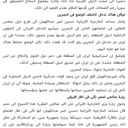
مشیرا الى صمت الدول الغربیة ازاء ذلک واثارة موضوع السلاح الکیمیاوی فی
سوریا رغم الضمانات التی قدمها النظام بعدم اللجوء الى ذلک.
لوکان هناک تدخل لاختلف الوضع فی البحرین
واشار مساعد الخارجیة الایرانیة حسین امیر عبداللهیان الى طرح دول مجلس
التعاون فی اجتماعهم الاخیر فی البحرین سیناریو التدخل الایرانی فی الشؤون
الداخلیة لدول المنطقة، رغم علم الدول نفسها بعدم حصول ذلک، مشددا على ان
ایران لم تتدخل فی البحرین ولو کانت قد فعلت ذلک لکان الوضع مختلفا هناک
عما هو علیه الیوم.
واوضح ان استراتیجیة ایران فی المنطقة هی دعم دول الجوار والدفاع عن امن
المنطقة، مشددا على ان ایران خیر صدیق لدول المنطقة وستبقى کذلک.
القوات الاجنبیة تنتهک سیادة البحرین
واکد امیرعبداللهیان قلق ایران من وجود قوات عسکریة لاحدى الدول المجاورة فی
البحرین واعتبر ان ذلک یمثل انتهاکا لاستقلال وسیادة المنامة، منوها الى ان ایران
تأمل فی ان تستعید البحرین سیادتها واستقلالها عبر شعبها ومؤسساتها.
زیارة صالحی لمصر تأتی فی اطار افریقی
وحول زیارة وزیر الخارجیة الایرانی علی اکبر صالحی المقررة هذا الاسبوع الى مصر
قال مساعد الخارجیة الایرانیة حسین امیر عبداللهیان انها تأتی فی اطار اهتمام
ایران بالقارة الافریقیة، حیث سیبدأها بزیارة جمهوریة بنین، ثم المشارکة فی حفل
اداء رئیس الجمهوریة فی غانا، فیما سیواصلها بزیارة الى بورکینافاسو على ان