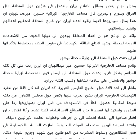
وحول اتهام بعض وسائل الاعلام ایران بالتدخل فی شؤون دول المنطقة مثل
العراق وسوریا والبحرین قال مساعد الخارجیة الایرانیة حسین امیرعبداللهیان ان
هذا یمثل سیناریوها قدیما یلقیه اعداء ایران من خارج المنطقة لتحقیق اهدافهم
وتنفیذ سیاساتهم.
واکد ان الواقع هو ان اعداء المنطقة یوحون الى دولها الخوف من الاشعاعات
النوویة لمحطة بوشهر لانتاج الطاقة الکهربائیة فی جنوبی البلاد، ومخاطرها وتأثیراتها
علیهم.
ایران دعت دول المنطقة الى زیارة محطة بوشهر
وتابع مساعد الخارجیة الایرانیة حسین امیر عبداللهیان ان ایران ردت على کل تلک
المزاعم بشکل فنی، ودعت دول المنطقة الى ارسال فرق متخصصة لزیارة محطة
بوشهر والاطمئنان على سلامة نشاطها وکسب الثقة بایران.
واشار الى احد قادة دول الخلیج الفارسی العربیة اکد لایران انه کان قلقا من تنفیذ
التهدیدات الخارجیة لایران بشن الحرب علیها وتضرر دول مجلس التعاون من ذلک
نتیجة امکانیة حصول خطأ فی الاستهداف من قبل ایران بصواریخها ردا على
العدوان واستهدافها لقصورنا بدل المواقع الاسرائیلیة، لکننا عندما رأینا اطلاق ایران
اقمار صناعیة الى الفضاء اطمئننا الى ان اجراءات وخطوات العلماء الایرانیین دقیقة.
وانتقد امیرعبداللهیان استخدام القوات البحرینیة للغازات السامة والکیمیاویة فی
قمع المتظاهرین وسقوط العشرات من المواطنین بین شهید وجریح نتیجة ذلک،