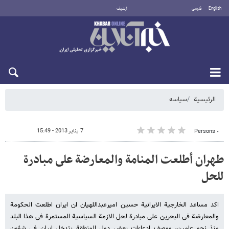
English
فارسی
أرشيف
الاثنين 10 أغسطس 2026
الرئيسية
سیاسه
7 يناير 2013 - 15:49
٠ Persons
طهران أطلعت المنامة والمعارضة على مبادرة
للحل
اکد مساعد الخارجیة الایرانیة حسین امیرعبداللهیان ان ایران اطلعت الحکومة
والمعارضة فی البحرین على مبادرة لحل الازمة السیاسیة المستمرة فی هذا البلد
منذ نحو عامین، ووصف ادعاءات بعض دول المنطقة بتدخل ایران فی شؤون