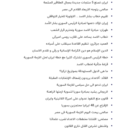
ایران تصنع 5 منتجات جدیدة بمجال العقاقیر المشعة
صالحی یتوجه الاربعاء القادم الى مصر
تقییم خطاب بشار الاسد .. الاولویة للخیار التوافقی
إیران تؤکد دعمها لمبادرة الرئیس السوری بشار الأسد
طهران: مبادرة الاسد سوریة ونحترم قرار الشعب
خطاب الاسد یساعد على تقارب روسی امیرکی
العمید جزائری: تنظیم القاعدة سینقلب على أسیاده
الدین الإسلام هو دین الکرامة الإنسانیة و رقی و تقدم الانسان
خطة الرئیس السوری تشترک کثیرا مع خطة ایران لحل الازمة السوریة
قراءة متأنیة لخطاب الاسد
ما هی الدول المستهدفة بصواریخ ترکیا؟
القائد: ألاعداء یریدون إضعاف الإنتخابات المقبلة
ایران تدعو الی حل سیاسی للازمة السوریة
لاریجانی یشید بمبادرة سوریا لتسویة ازمتها الراهنة
قانون منع النفوذ عدوان على امیرکا اللاتینیة وایران
الإفراج عن 48 ایرانیا محتجزین بسوریا
صالحی یبحث الیوم الازمة السوریة فی مصر
مصلحی: افشلنا مخططات الاعداء لضرب علمائنا
واشنطن تشرعن القتل خارج القانون