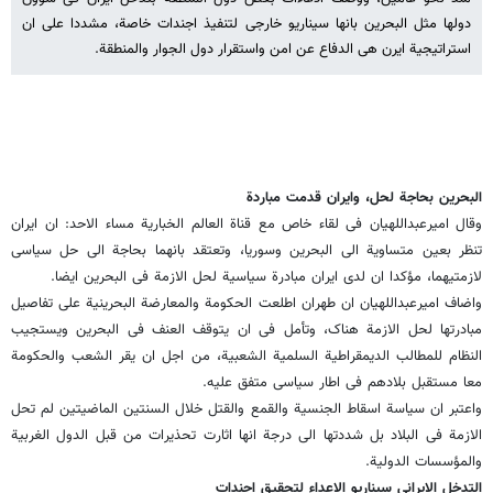
دولها مثل البحرین بانها سیناریو خارجی لتنفیذ اجندات خاصة، مشددا على ان
استراتیجیة ایرن هی الدفاع عن امن واستقرار دول الجوار والمنطقة.
البحرین بحاجة لحل، وایران قدمت مباردة
وقال امیرعبداللهیان فی لقاء خاص مع قناة العالم الخباریة مساء الاحد: ان ایران
تنظر بعین متساویة الى البحرین وسوریا، وتعتقد بانهما بحاجة الى حل سیاسی
لازمتیهما، مؤکدا ان لدى ایران مبادرة سیاسیة لحل الازمة فی البحرین ایضا.
واضاف امیرعبداللهیان ان طهران اطلعت الحکومة والمعارضة البحرینیة على تفاصیل
مبادرتها لحل الازمة هناک، وتأمل فی ان یتوقف العنف فی البحرین ویستجیب
النظام للمطالب الدیمقراطیة السلمیة الشعبیة، من اجل ان یقر الشعب والحکومة
معا مستقبل بلادهم فی اطار سیاسی متفق علیه.
واعتبر ان سیاسة اسقاط الجنسیة والقمع والقتل خلال السنتین الماضیتین لم تحل
الازمة فی البلاد بل شددتها الى درجة انها اثارت تحذیرات من قبل الدول الغربیة
والمؤسسات الدولیة.
التدخل الایرانی سیناریو الاعداء لتحقیق اجندات