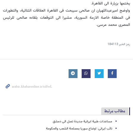
یختمها بزیارة الى القاهرة.
واوضح امیرعبداللهیان ان صالحی سیبحث فی القاهرة العلاقات الثنائیة، والتطورات
فی المنطقة خاصة الازمة السوریة، مشیرا الى التوقعات بلقاءه صالحی للرئیس
المصری محمد مرسی.
رمز الخبر
184113
مطالب مرتبط
مساعدات طبیة ایرانیة جدیدة تصل الى دمشق
نائب ایرانی: اوضاع سوریا بمصلحة الشعب والحکومة