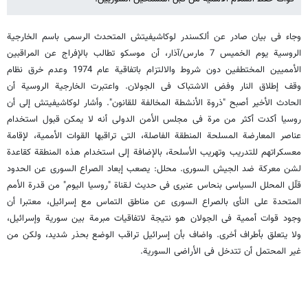
وجاء فی بیان صادر عن ألکسندر لوکاشیفیتش المتحدث الرسمی باسم الخارجیة
الروسیة یوم الخمیس 7 مارس/آذار، أن موسکو تطالب بالإفراج عن المراقبین
الأممیین المختطفین دون شروط والالتزام باتفاقیة عام 1974 وعدم خرق نظام
وقف إطلاق النار وفض الاشتباک فی الجولان. واعتبرت الخارجیة الروسیة أن
الحادث الأخیر أصبح "ذروة الأنشطة المخالفة للقانون". وأشار لوکاشیفیتش إلى أن
روسیا أکدت أکثر من مرة فی مجلس الأمن الدولی أنه لا یمکن قبول استخدام
عناصر المعارضة المسلحة المنطقة الفاصلة، التی تراقبها القوات الأممیة، لإقامة
معسکراتهم للتدریب وتهریب الأسلحة، بالإضافة إلى استخدام هذه المنطقة کقاعدة
لشن معرکة ضد الجیش السوری. محلل: یصعب إبعاد الصراع السوری عن الحدود
قلّل المحلل السیاسی بنحاس عنبری فی حدیث لـقناة "روسیا الیوم" من قدرة الأمم
المتحدة على النأی بالصراع السوری عن مناطق التماس مع إسرائیل، معتبرا أن
وجود قوات أممیة فی الجولان هو نتیجة لاتفاقیات مبرمة بین سوریة وإسرائیل،
ولا یتعلق بأطراف أخرى. واضاف بأن إسرائیل تراقب الوضع بحذر شدید، ولکن من
غیر المحتمل أن تتدخل فی الأراضی السوریة.