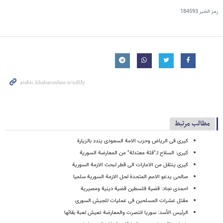
رمز الخبر
184593
مطالب مرتبط
کیری فی الریاض وحزب الامة السعودی یندد بالزیارة
کیری: السلاح لـ"فئة معتدلة" من المعارضة السوریة
کیری ینتقل من الامارات الى قطر لبحث الازمة السوریة
صالحی یدعو الامم المتحدة لحل الازمة السوریة سلمیا
احمدی نجاد: قضیة فلسطین قضیة دینیة ومصیریة
مقتل عشرات المسلحین فی عملیات للجیش السوری
الرئیس الأسد: سوریا انتصرت والمعارضة تعیش لعبة بقائها