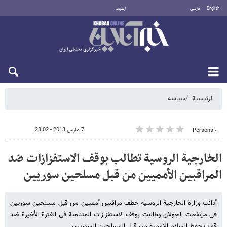
English
فارسی
أرشيف
الجمعة 7 أغسطس 2026
الرئيسية
سیاسه
7 مارس 2013 - 23:02
٠ Persons
الخارجیة الروسیة تطالب بوقف الاستفزازات ضد
المراقبین الأممیین من قبل مسلحین سوریین
أدانت وزارة الخارجیة الروسیة خطف مراقبین أممیین من قبل مسلحین سوریین
فی مرتفعات الجولان وطالبت بوقف الاستفزازات المتنامیة فی الفترة الأخیرة ضد
قوات حفظ السلام الأممیة من قبل المسلحین السوریین.