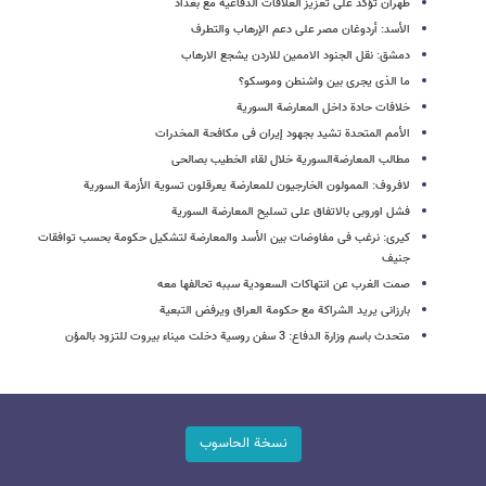
طهران تؤکد على تعزیز العلاقات الدفاعیة مع بغداد
الأسد: أردوغان مصر على دعم الإرهاب والتطرف
دمشق: نقل الجنود الاممین للاردن یشجع الارهاب
ما الذی یجری بین واشنطن وموسکو؟
خلافات حادة داخل المعارضة السوریة
الأمم المتحدة تشید بجهود إیران فی مکافحة المخدرات
مطالب المعارضةالسوریة خلال لقاء الخطیب بصالحی
لافروف: الممولون الخارجیون للمعارضة یعرقلون تسویة الأزمة السوریة
فشل اوروبی بالاتفاق على تسلیح المعارضة السوریة
کیری: نرغب فی مفاوضات بین الأسد والمعارضة لتشکیل حکومة بحسب توافقات
جنیف
صمت الغرب عن انتهاکات السعودیة سببه تحالفها معه
بارزانی یرید الشراکة مع حکومة العراق ویرفض التبعیة
متحدث باسم وزارة الدفاع: 3 سفن روسیة دخلت میناء بیروت للتزود بالمؤن
نسخة الحاسوب