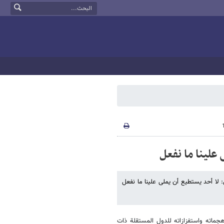
علينا ما نفعل
: لا أحد یستطیع أن يملی علينا ما نفعل
هجماته واستفزازاته للدول المستقلة ذات