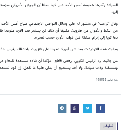
السيادة وآخرها هجومه أمس الأحد على كوبا معلنا أن الجيش الأمريكي سيُست
إليها.
وقال "ترامب" في منشور له على وسائل التواصل الاجتماعي صباح أمس الأحد: 
من النفط والأموال من فنزويلا، مضيفا أن ذلك لن يستمر بعد الآن، متوعدا بقط
دعا كوبا إلى إبرام صفقة قبل فوات الأوان حسب تعبيره.
وجاءت هذه التهديدات بعد شن أمریکا عدوانا على فنزويلا، واختطاف رئيس هذا ا
من جانبه، رد الرئيس الكوبي برفض قاطع، مؤكدا أن بلاده مستعدة للدفاع عن
ومستقلة وذات سيادة. ولا أحد یستطیع أن يملی علينا ما نفعل. إن كوبا تستع
رمز الخبر
198535
تعليقك