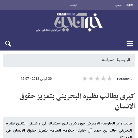
English
فارسی
أرشيف
السبت 8 أغسطس 2026
الرئيسية
سیاسه
30 أبريل 2013 - 12:07
٠ Persons
کیری یطالب نظیره البحرینی بتعزیز حقوق
الانسان
طالب وزیر الخارجیة الامیرکی جون کیری لدى استقباله فی واشنطن الاثنین نظیره
البحرینی خالد بن حمد آل خلیفة حکومة المنامة بتعزیز حقوق الانسان فی
المملکة.