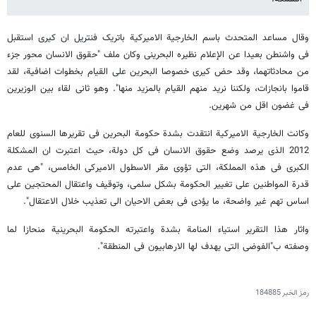
وقال مساعد المتحدث باسم الخارجیة الامیرکیة باتریک فنتریل ان کیری استقبل
فی واشنطن بعیدا عن الإعلام نظیره البحرینی وکان ملف "حقوق الانسان محور جزء
من محادثاتهما، وقد حض کیری خصوصا البحرین على القیام بخطوات اضافیة، لقد
قاموا بانجازات، ولکننا نرید منهم القیام بالمزید منها". وهو ثانی لقاء بین الوزیرین
فی غضون اقل من شهرین.
وکانت الخارجیة الامیرکیة انتقدت بشدة حکومة البحرین فی تقریرها السنوی للعام
2012 الذی یرصد وضع حقوق الانسان فی کل دولة، حیث اعتبرت ان المشکلة
الکبرى فی هذه المملکة، التی تؤوی مقر الاسطول الامیرکی الخامس، "هی عدم
قدرة المواطنین على تغییر الحکومة بشکل سلمی، وتوقیف واعتقال المحتجین على
اساس تهم غیر واضحة، ما یؤدی فی بعض الاحیان الى تعذیب خلال الاعتقال".
واثار هذا التقریر استیاء المنامة بشدة واعتبرته الحکومة البحرینیة منحازا لما
وصفته ب"الفوضى التی یهدف لها الارهابیون فی المنطقة".
رمز الخبر
184885