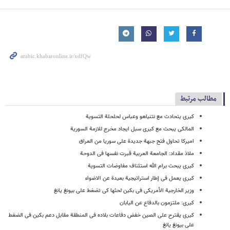
مطالب مرتبط
کیری یتحادث مع نتنیاهو وعباس لحلحلة التسویة
المالکی یبحث مع کیری سبل ایجاد مخرج للازمة السوریة
امیرکا تحاول فتح جبهة جدیدة على سوریا من العراق
ملاذ مقداد: الجامعة العربیة قبرت نفسها فی الدوحة
کیری یبحث برام الله استئناف مفاوضات التسویة
کیری یعمل فی إطار استراتیجیة بعیدة عن الاضواء
وزیر الخارجیة الأمریکی فی بکین لحثها کی تضغط على بیونغ یانغ
کیری: ملتزمون بالدفاع عن الیابان
کیری یقترح على الصین خفض دفاعات بلاده فی المنطقة مقابل دعم بکین فی الضغط
على بیونغ یانغ